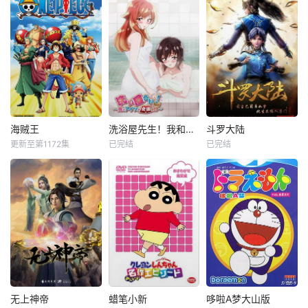
海贼王
洗浴屋先生！我和那家伙在女浴池！？
斗罗大陆
更新至第1172集
已完结
已完结
无上神帝
蜡笔小新
哆啦A梦大山版