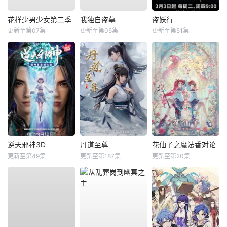
花样少男少女第二季
我独自盗墓
盗妖行
更新至第07集
更新至第05集
更新至第51集
逆天邪神3D
丹道至尊
花仙子之魔法香对论
更新至第49集
更新至第187集
更新至第20集