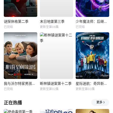
谜探休格第二季
末日地堡第三季
少年魔法师：后继者第三季
已完结
更新至第06集
已完结
我与沃尔特家男孩的生活第三季
断林镇谜案第十二季
星际迷航：奇异新世界第四季
已完结
更新至第02集
更新至第03集
正在热播
更多