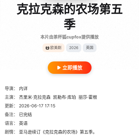
克拉克森的农场第五
季
本片由茶杯狐cupfox提供播放
欧美剧
2026
英国
立即播放
导演：
内详
主演：
杰里米·克拉克森
凯勒布·库珀
丽莎·霍根
更新：
2026-06-17 17:15
备注：
已完结
语言：
英语
剧情：
亚马逊续订《克拉克森的农场》第五季。