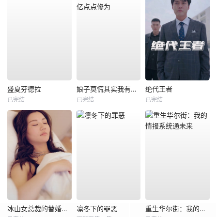
盛夏芬德拉
娘子莫慌其实我有亿点点修为
绝代王者
已完结
已完结
已完结
冰山女总裁的替婚兵王
凛冬下的罪恶
重生华尔街：我的情报系统通未来