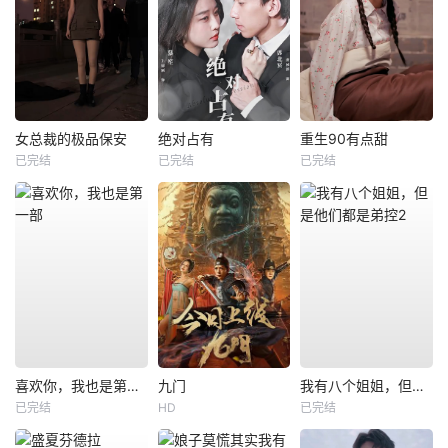
女总裁的极品保安
绝对占有
重生90有点甜
已完结
已完结
已完结
喜欢你，我也是第一部
九门
我有八个姐姐，但是他们都是弟控2
已完结
HD
已完结