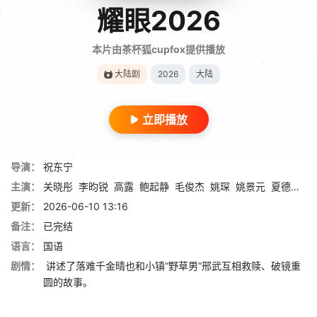
耀眼2026
本片由茶杯狐cupfox提供播放
大陆剧
2026
大陆
立即播放
导演：
祝东宁
主演：
关晓彤
李昀锐
高露
鲍起静
毛俊杰
姚琛
姚景元
夏德俊
刘
更新：
2026-06-10 13:16
备注：
已完结
语言：
国语
剧情：
讲述了落难千金晴也和小镇“野草男”邢武互相救赎、破镜重
圆的故事。