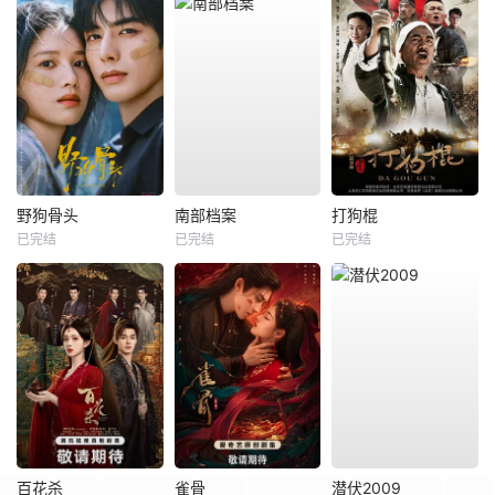
野狗骨头
南部档案
打狗棍
已完结
已完结
已完结
百花杀
雀骨
潜伏2009