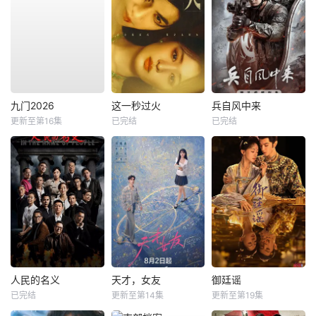
九门2026
这一秒过火
兵自风中来
更新至第16集
已完结
已完结
人民的名义
天才，女友
御廷谣
已完结
更新至第14集
更新至第19集