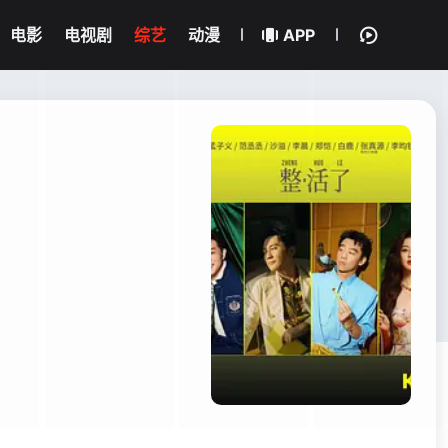
电影
电视剧
综艺
动漫
APP