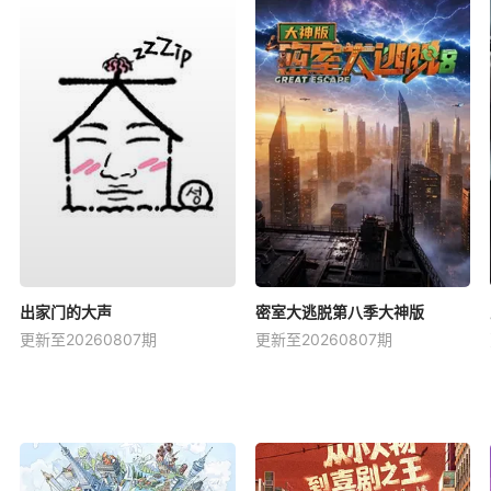
出家门的大声
密室大逃脱第八季大神版
更新至20260807期
更新至20260807期