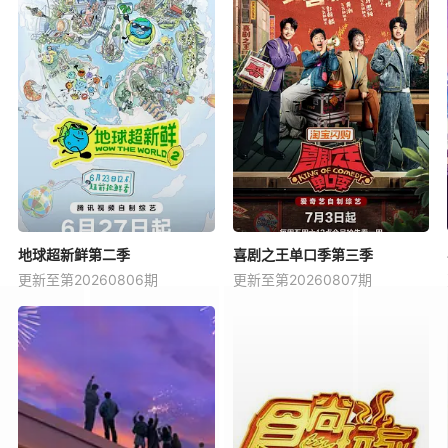
地球超新鲜第二季
喜剧之王单口季第三季
更新至第20260806期
更新至第20260807期