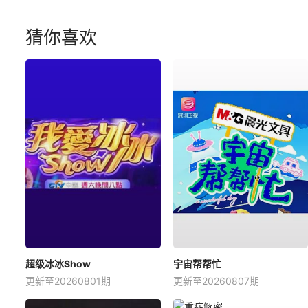
猜你喜欢
超级冰冰Show
宇宙帮帮忙
更新至20260801期
更新至20260807期