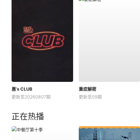
惠‘s CLUB
重症解密
更新至20260807期
更新至09期
正在热播