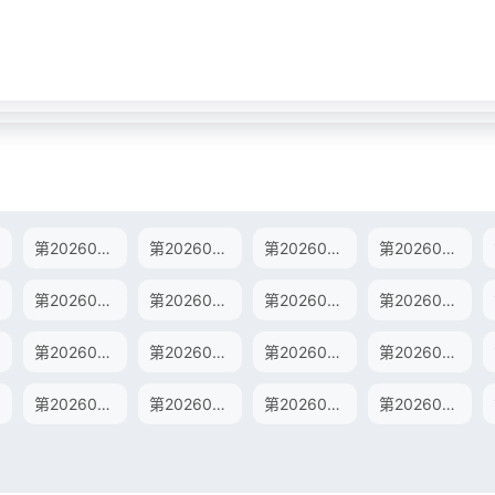
第20260428期
第20260430期
第20260430期纯享
第20260501期
第20260512期
第20260513期
第20260515期
第20260518期加更
第20260601期加更
第20260601期特别加更
第20260602期
第20260605期
第20260626期
第20260629期加更
第20260629期特别加更
第20260703期