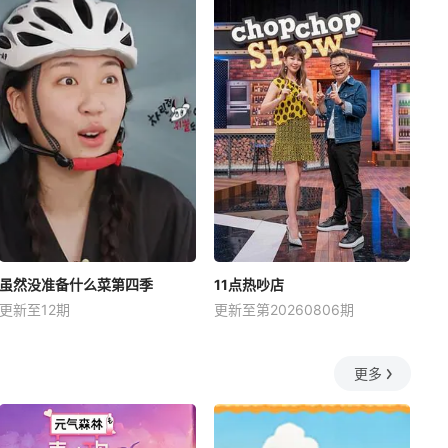
虽然没准备什么菜第四季
11点热吵店
更新至12期
更新至第20260806期
更多