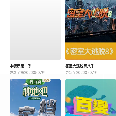
中餐厅第十季
密室大逃脱第八季
更新至第20260807期
更新至20260807期