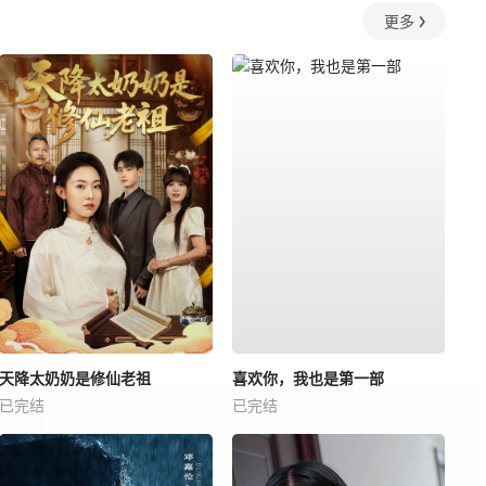
更多
天降太奶奶是修仙老祖
喜欢你，我也是第一部
已完结
已完结