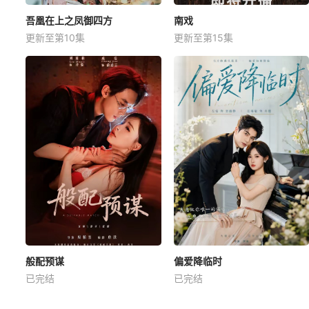
吾凰在上之凤御四方
南戏
更新至第10集
更新至第15集
般配预谋
偏爱降临时
已完结
已完结