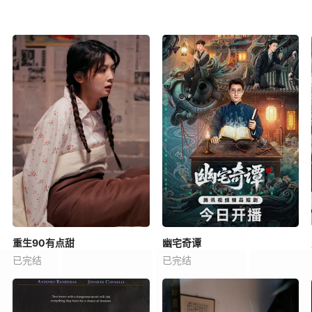
重生90有点甜
幽宅奇谭
已完结
已完结