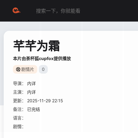
芊芊为霜
本片由茶杯狐cupfox提供播放
剧情片
0
导演：
内详
主演：
内详
更新：
2025-11-29 22:15
备注：
已完结
语言：
剧情：