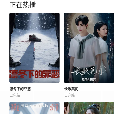
正在热播
凛冬下的罪恶
长歌莫问
已完结
已完结