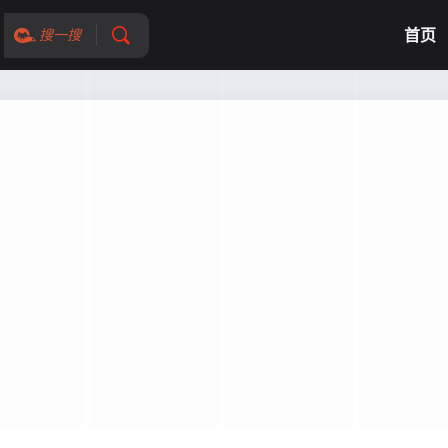
首页
搜一搜