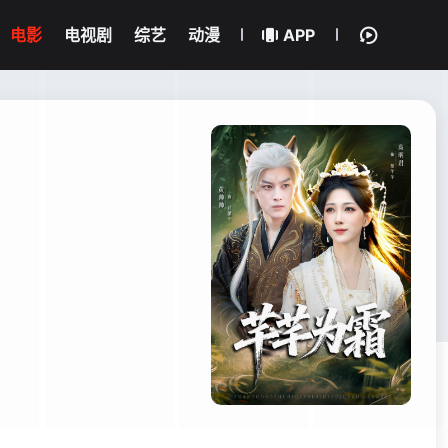
电影
电视剧
综艺
动漫
APP