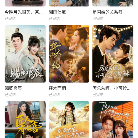
今晚月光很美，茶香四溢
溯雨信笺
是闪婚的关系呀
已完结
已完结
已完结
赐卿良辰
择木而栖
厉总勿缠，小可怜只想当厂妹
已完结
已完结
已完结