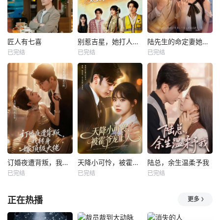
匠人有七喜
别惹吉星，她打人专打脸
陆先生的命定妻她飒又野
已完结
已完结
已完结
订婚夜遭背叛，我转身嫁顶级大佬
天降小可怜，被霍爷宠上天
陆总，余生温柔予我
已完结
已完结
已完结
正在热播
更多