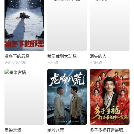
凛冬下的罪恶
裁员裁到大动脉
消失的人
更新至第16集
已完结
HD国语
墨染宫墙
龙吟八荒
多子多福打造最强修仙家族