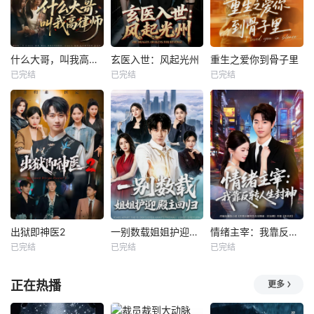
什么大哥，叫我高律师
玄医入世：风起光州
重生之爱你到骨子里
已完结
已完结
已完结
出狱即神医2
一别数载姐姐护迎殿主回归
情绪主宰：我靠反转人生封神
已完结
已完结
已完结
正在热播
更多