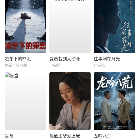
凛冬下的罪恶
裁员裁到大动脉
往事溺在月光
更新至第18集
已完结
已完结
盲盒
仇敌王爷爱上我
龙吟八荒