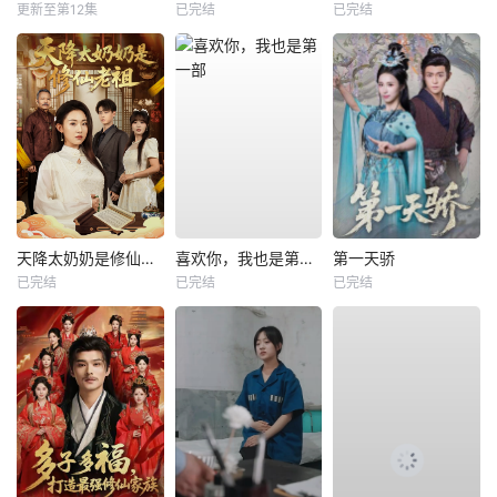
更新至第12集
已完结
已完结
天降太奶奶是修仙老祖
喜欢你，我也是第一部
第一天骄
已完结
已完结
已完结