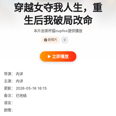
穿越女夺我人生，重
生后我破局改命
本片由茶杯狐cupfox提供播放
剧情片
0
立即播放
导演：
内详
主演：
内详
更新：
2026-05-16 16:15
备注：
已完结
语言：
剧情：