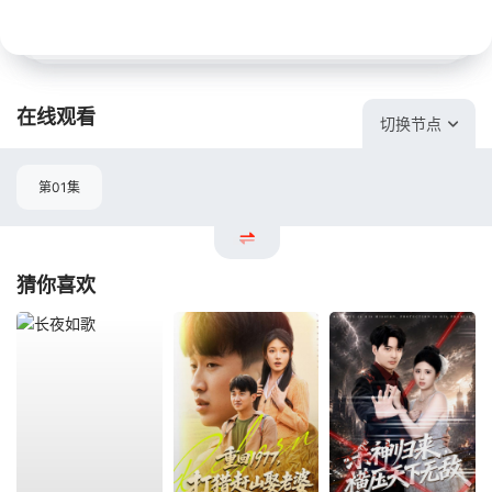
在线观看
切换节点
第01集
猜你喜欢