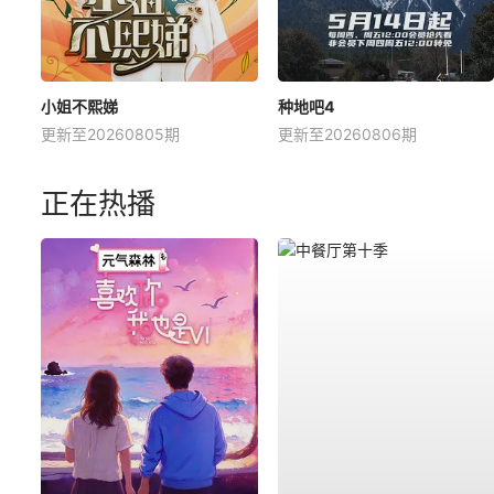
小姐不熙娣
种地吧4
更新至20260805期
更新至20260806期
正在热播