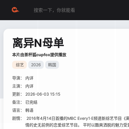
离异N母单
本片由茶杯狐cupfox提供播放
综艺
2026
韩国
导演：
内详
主演：
内详
更新：
2026-06-03 15:15
备注：
已完结
语言：
韩语
剧情：
2016年4月14日首播的MBC Every1·E频道新综
情的史无前例的恋爱综艺节目。 平时以酷爽洒脱的魅力受到