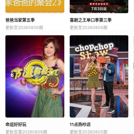
爸爸当家第五季
喜剧之王单口季第三季
更新至20260806期
更新至20260806期
命运好好玩
11点热吵店
更新至第20260806期
更新至20260805期