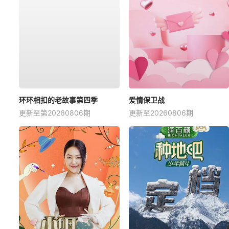
环环相扣的老故事第四季
爱情保卫战
更新至第20260806期
更新至20260806期