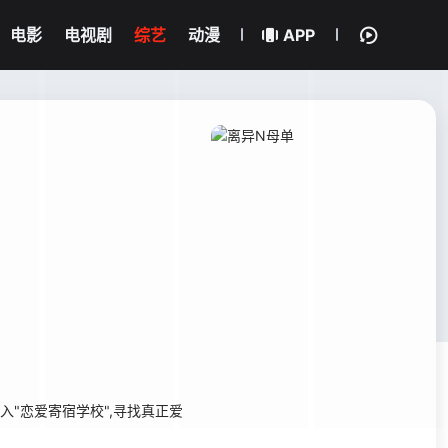
电影
电视剧
综艺
动漫
APP
入"恋爱寄宿学校",寻找真正爱