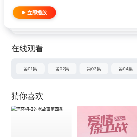
立即播放
在线观看
第01集
第02集
第03集
第04集
猜你喜欢