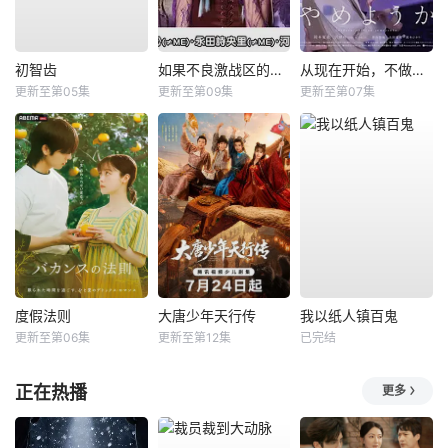
初智齿
如果不良激战区的四天王转生成了偶像团体？
从现在开始，不做朋友了吧。
更新至第05集
更新至第09集
更新至第07集
度假法则
大唐少年天行传
我以纸人镇百鬼
更新至第06集
更新至第12集
已完结
正在热播
更多